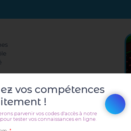
mes
ôle
é
.
uez vos compétences
itement !
-à-former
erons parvenir vos codes d'accès à notre
pour tester vos connaissances en ligne.
nom