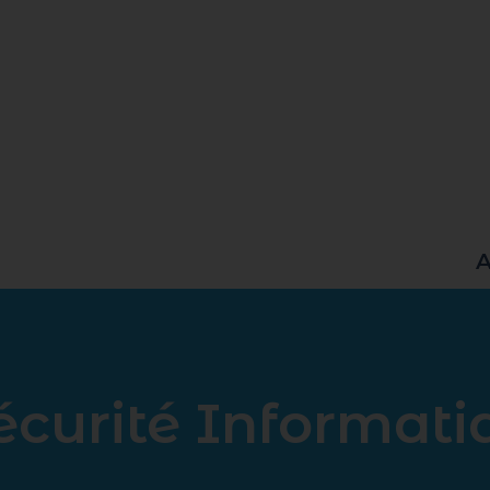
A
écurité Informati