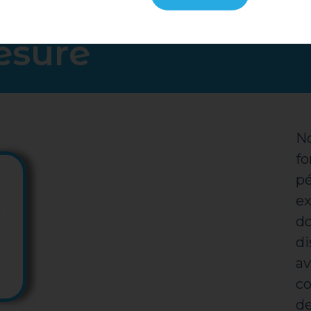
esure
No
fo
pé
ex
do
di
av
co
d