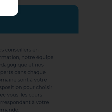
s conseillers en
rmation, notre équipe
dagogique et nos
perts dans chaque
maine sont à votre
sposition pour choisir,
ec vous, les cours
rrespondant à votre
emande.