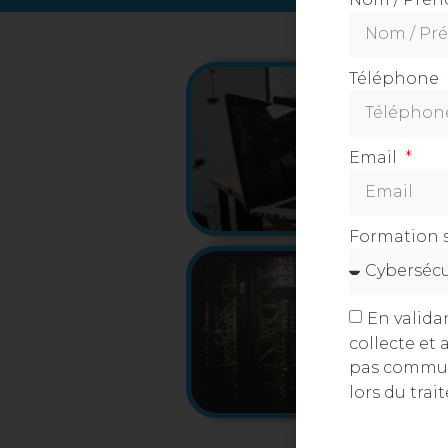
Téléphone
Email
Formation 
En valida
collecte et
pas communi
lors du tra