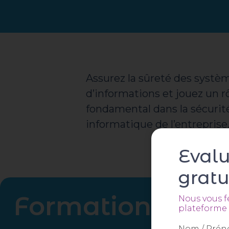
Assurez la sûreté des systè
d’informations et jouez un r
fondamental dans la sécurit
informatique de l’entreprise
Eval
gratu
Formations Prêt
Nous vous f
plateforme 
Nom / Pré